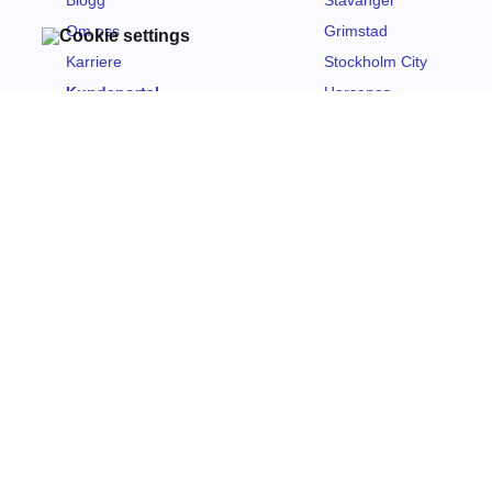
Blogg
Stavanger
Om oss
Grimstad
Karriere
Stockholm City
Kundeportal
Horsenes
Kontakt oss
Åpenhetsloven
Bærekraft
Personvernerklæring
Besøk
Sandakerveien 138, 0484 Oslo
Post
PB 4691 Nydalen, 0410 Oslo
Telefon
+47 21 01 22 10
E-post