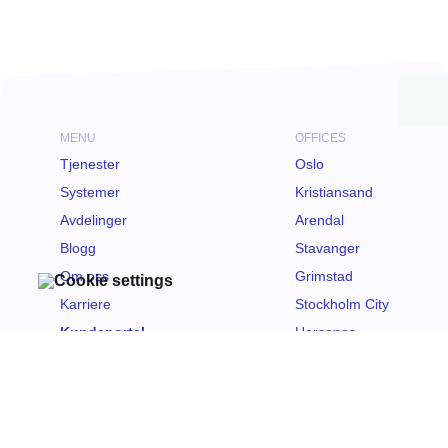
MENU
OFFICES
Tjenester
Oslo
Systemer
Kristiansand
Avdelinger
Arendal
Blogg
Stavanger
Om oss
Grimstad
Karriere
Stockholm City
Kundeportal
Horsenes
Kontakt oss
Åpenhetsloven
Bærekraft
Personvernerklæring