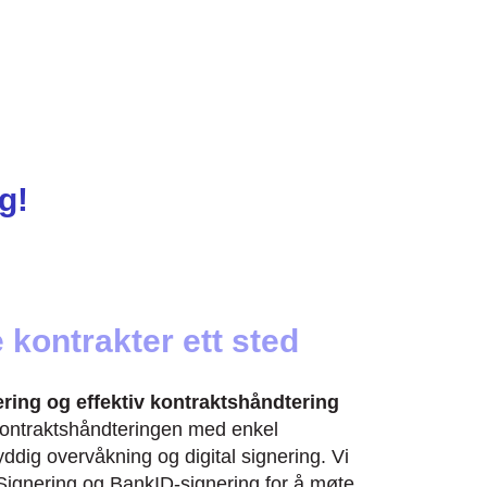
g!
 kontrakter ett sted
ering og effektiv kontraktshåndtering
 kontraktshåndteringen med enkel
yddig overvåkning og digital signering. Vi
eSignering og BankID-signering for å møte