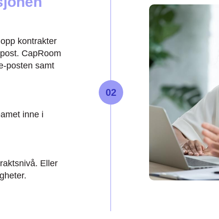
sjonen
e opp kontrakter
 e-post. CapRoom
 e-posten samt
02
amet inne i
aktsnivå. Eller
igheter.