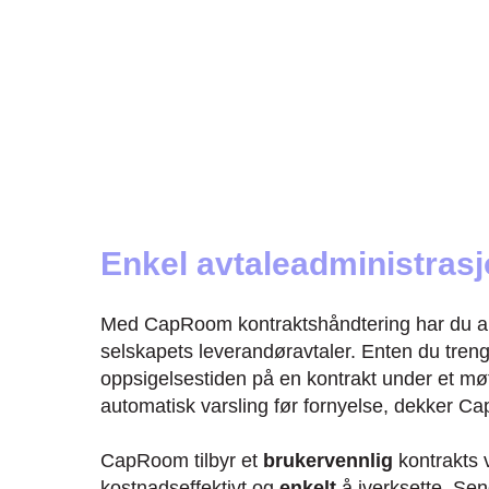
Enkel avtaleadministras
Med CapRoom kontraktshåndtering har du allti
selskapets leverandøravtaler. Enten du treng
oppsigelsestiden på en kontrakt under et møt
automatisk varsling før fornyelse, dekker 
CapRoom tilbyr et
brukervennlig
kontrakts 
kostnadseffektivt og
enkelt
å iverksette. Send