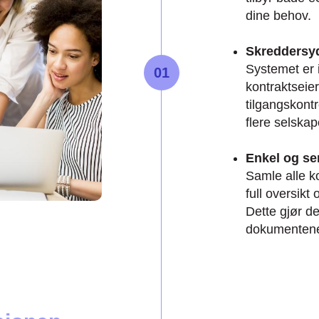
dine behov.
Skreddersyd
Systemet er i
01
kontraktseie
tilgangskontr
flere selskap
Enkel og se
Samle alle ko
full oversikt
Dette gjør de
dokumenten