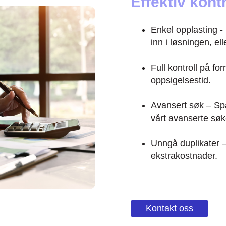
Effektiv kon
Enkel opplasting - 
inn i løsningen, el
Full kontroll på fo
oppsigelsestid.
Avansert søk – Spa
vårt avanserte søk
Unngå duplikater 
ekstrakostnader.
Kontakt oss