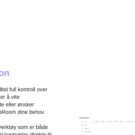
jon
d full kontroll over
er å vite
e eller ønsker
CapRoom dine behov.
verktøy som er både
 kontrakter direkte til